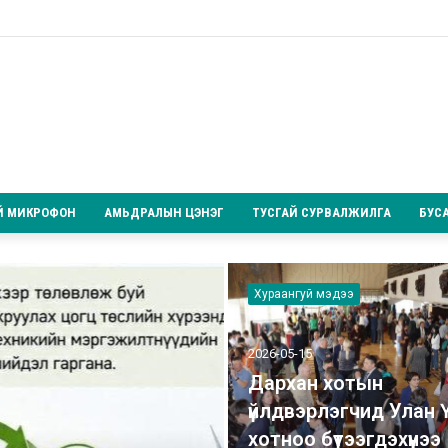
Й МИКРОФОН
АМЬДРАЛЫН ЦЭНЭГ
ТУСГАЙ СУРВАЛЖИЛГА
БУС
Хураангуй мэдээ
2026-05-15
Дархан хотын
үйлдвэрлэгчид Улан 
хотноо бүтээгдэхүүнээ