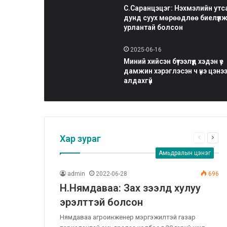
С.Саранцэцэг: Нэхмэлийн утс
дунд суух мөрөөдлөө биелүүл
урлантай болсон
2025-06-16
Миний хийсэн бүтээлүүд хэдэн үе
дамжин хэрэглэсэн ч үнэ цэнэ
алдахгүй
Хар зураг
Өмнөх
Дар
хуудас
хуу
Амьдралын цэнэг
admin
2022-06-28
696
Н.Нямдаваа: Зах зээлд хулуу
эрэлттэй болсон
Нямдаваа агроинженер мэргэжилтэй газар