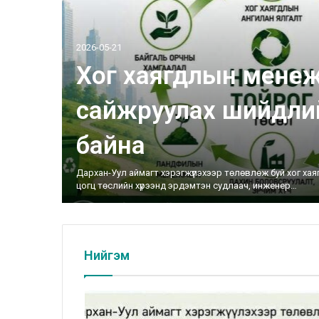
2026-05-21
Хог хаягдлын мене
сайжруулах шийдли
байна
Дархан-Уул аймагт хэрэгжүүлэхээр төлөвлөж буй хог х
цогц төслийн хүрээнд эрдэмтэн судлаач, инженер…
Нийгэм