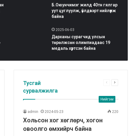
ан
Б.Оюунчимэг жилд 40тн гялгар
ж
уут цуглуулж, үйлдвэрт нийлүүлж
байна
2025-06-03
Дарханы сурагчид улсын
э
төрөлжсөн олимпиадаас 19
медаль хүртсэн байна
Тусгай
аагийн
Өмнөх
Дараагийн
дас
хуудас
хуудас
сурвалжилга
Нийгэм
admin
2024-05-23
220
Хольсон хог хөглөрч, хогон
овоолго өмхийрч байна