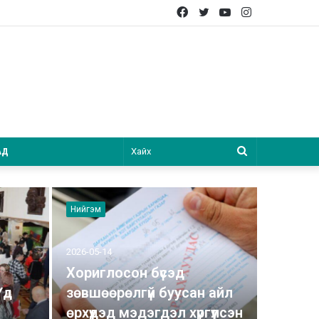
Facebook
Twitter
YouTube
Instagram
Хайх
АД
Нийгэм
2026-05-14
Хориглосон бүсэд
Үд
зөвшөөрөлгүй буусан айл
өрхүүдэд мэдэгдэл хүргүүлсэн