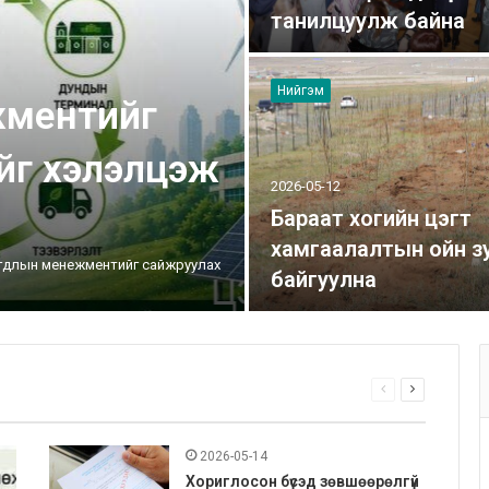
танилцуулж байна
Нийгэм
жментийг
йг хэлэлцэж
2026-05-12
Бараат хогийн цэгт
хамгаалалтын ойн з
аягдлын менежментийг сайжруулах
байгуулна
Өмнөх
Дараагийн
хуудас
хуудас
2026-05-14
Хориглосон бүсэд зөвшөөрөлгүй