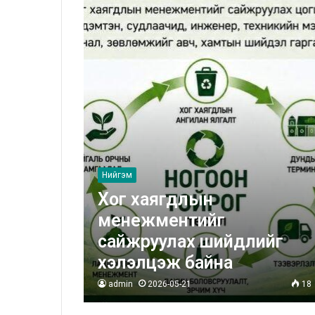
Нийгэм
Хог хаягдлын
менежментийг
сайжруулах шийдлийг
хэлэлцэж байна
admin
2026-05-21
18