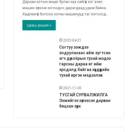
Дархан хотын өнцөг булан хаа сайгүй хог ачих
машин хүлээж хогондоо дарагдаад удаж байна.
Хөдлөхгүй болсон хогны машинууд таг зогсоод…
Цааш унших »
2022-04-21
Согтуу ээждээ
зодуулахаас айж зугтсан
эгч дүү хоёрын тухай мэдээ
гарсны дараа яг ийм
эрсдэлд байгаа хүүхдүүдийн
тухай иргэн мэдээлэв
2021-11-30
ТУСГАЙ СУРВАЛЖИЛГА
Ээжийгээ хүлээсэн дөрвөн
бяцхан зүрх