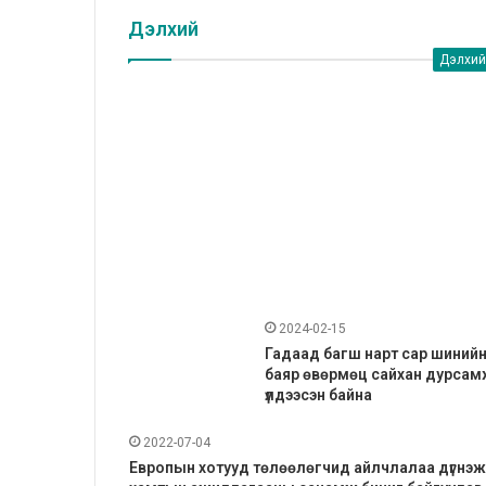
Дэлхий
Дэлхий
2024-02-15
Гадаад багш нарт сар шиний
баяр өвөрмөц сайхан дурсам
үлдээсэн байна
2022-07-04
Европын хотууд төлөөлөгчид айлчлалаа дүгнэж