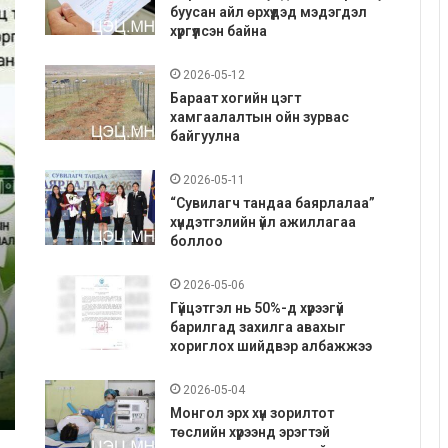
буусан айл өрхүүдэд мэдэгдэл
хүргүүлсэн байна
2026-05-12
Бараат хогийн цэгт
хамгаалалтын ойн зурвас
байгуулна
2026-05-11
“Сувилагч тандаа баярлалаа”
хүндэтгэлийн үйл ажиллагаа
боллоо
2026-05-06
Гүйцэтгэл нь 50%-д хүрээгүй
барилгад захилга авахыг
хориглох шийдвэр албажжээ
2026-05-04
Монгол эрх хүн зорилтот
төслийн хүрээнд эрэгтэй