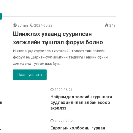
admin
2024-05-28
248
Шинжлэх ухаанд суурилсан
хөгжлийн түншлэл форум болно
Инновацад суурилсан хөгжлийн төлөөх түншлэлийн
форум нь Дархан-Уул аймгийн төдийгүй Төвийн бүсийн
хэмжээнд тулгамдаж буй…
Цааш унших »
2023-06-21
н
Найрамдал төслийн туршлага
ж
судлах айлчлал албан ёсоор
эхэллээ
2022-07-02
,
Европын холбооны гурван