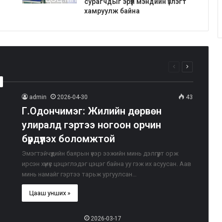
сурагчдыг эрүүл мэндийн үзлэгт
хамруулж байна
Өмнөх
Дараагийн
хуудас
хуудас
admin
2026-04-30
43
Г.Одончимэг: Жилийн дөрвөн
улиралд гэртээ ногоон орчин
бүрдүүлэх боломжтой
Эмэгтэйчүүдийн баярын үеэр ээжийн минь дэлгүүрт орж
ирсэн хүмүүс цэцэглэдэг цэцэг байна уу гэж их асуусан. Аав
минь намайг гэртээ тарьж ургуулсан…
Цааш унших »
2026-03-17