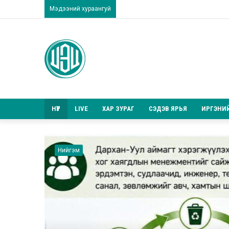
Мэдээний хураангуй
НҮҮР
LIVE
ХАР ЗУРАГ
СЭДЭВ ЯРЬЯ
ИРГЭНИ
Нийгэм