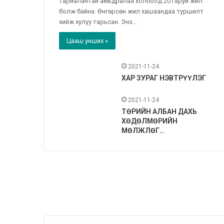
тариалантай амьдралаа холбоод 20 гаруй жил
болж байна. Өнгөрсөн жил хашаандаа туршилт
хийж хулуу тарьсан. Энэ…
Цааш унших »
2021-11-24
ХАР ЗУРАГ НЭВТРҮҮЛЭГ
2021-11-24
ТӨРИЙН АЛБАН ДАХЬ
ХӨДӨЛМӨРИЙН
МӨЛЖЛӨГ…