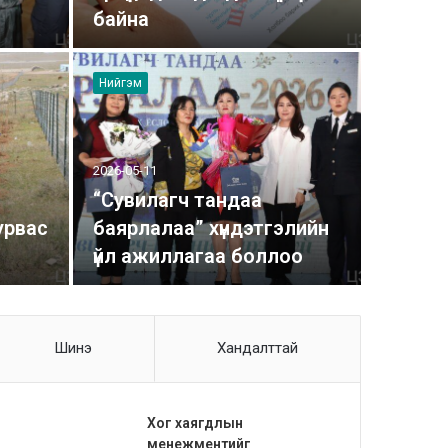
байна
Нийгэм
2026-05-11
“Сувилагч тандаа
урвас
баярлалаа” хүндэтгэлийн
үйл ажиллагаа боллоо
Шинэ
Хандалттай
Хог хаягдлын
менежментийг