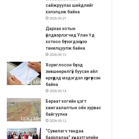
сайжруулах шийдлийг
хэлэлцэж байна
2026-05-21
Дархан хотын
үйлдвэрлэгчид Улан Үд
хотноо бүтээгдэхүүнээ
танилцуулж байна
2026-05-15
Хориглосон бүсэд
зөвшөөрөлгүй буусан айл
өрхүүдэд мэдэгдэл хүргүүлсэн
байна
2026-05-14
Бараат хогийн цэгт
хамгаалалтын ойн зурвас
байгуулна
2026-05-12
“Сувилагч тандаа
баярлалаа” хүндэтгэлийн